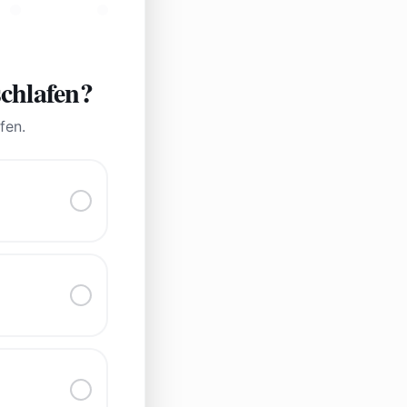
schlafen?
fen.