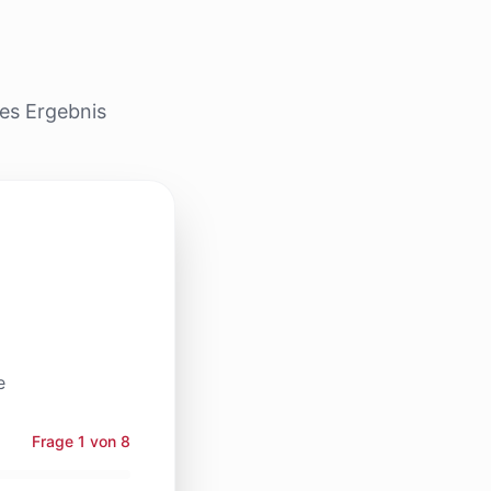
hes Ergebnis
e
Frage
1
von
8