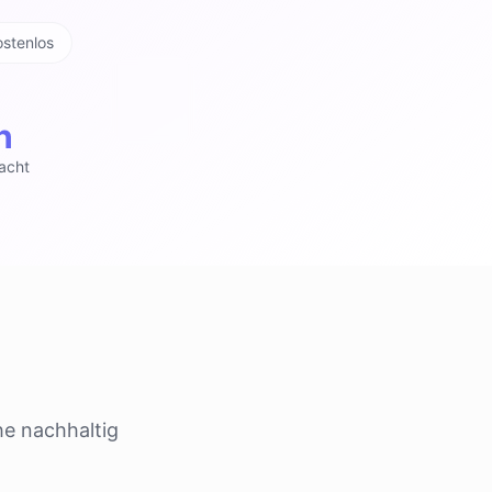
ostenlos
h
acht
he nachhaltig